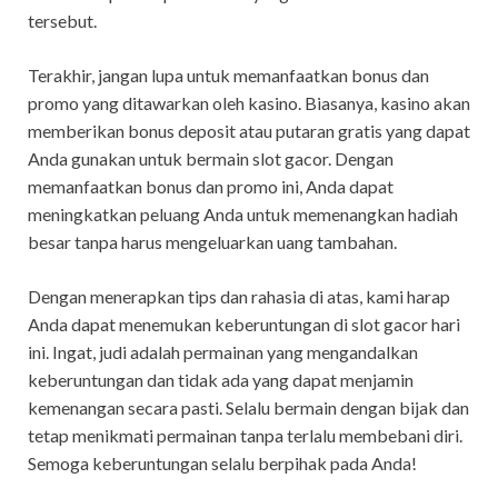
tersebut.
Terakhir, jangan lupa untuk memanfaatkan bonus dan
promo yang ditawarkan oleh kasino. Biasanya, kasino akan
memberikan bonus deposit atau putaran gratis yang dapat
Anda gunakan untuk bermain slot gacor. Dengan
memanfaatkan bonus dan promo ini, Anda dapat
meningkatkan peluang Anda untuk memenangkan hadiah
besar tanpa harus mengeluarkan uang tambahan.
Dengan menerapkan tips dan rahasia di atas, kami harap
Anda dapat menemukan keberuntungan di slot gacor hari
ini. Ingat, judi adalah permainan yang mengandalkan
keberuntungan dan tidak ada yang dapat menjamin
kemenangan secara pasti. Selalu bermain dengan bijak dan
tetap menikmati permainan tanpa terlalu membebani diri.
Semoga keberuntungan selalu berpihak pada Anda!