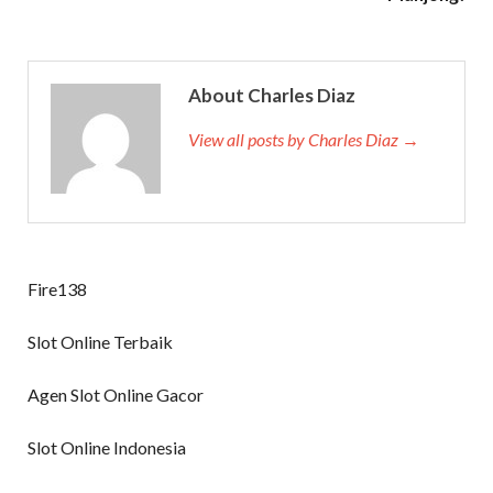
About Charles Diaz
View all posts by Charles Diaz →
Fire138
Slot Online Terbaik
Agen Slot Online Gacor
Slot Online Indonesia