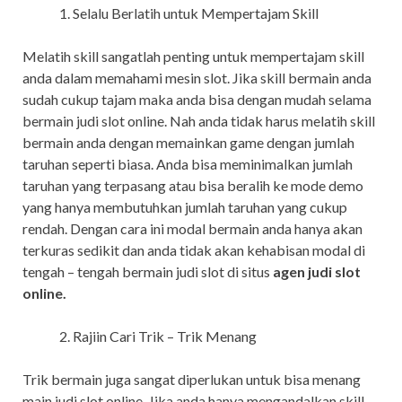
Selalu Berlatih untuk Mempertajam Skill
Melatih skill sangatlah penting untuk mempertajam skill
anda dalam memahami mesin slot. Jika skill bermain anda
sudah cukup tajam maka anda bisa dengan mudah selama
bermain judi slot online. Nah anda tidak harus melatih skill
bermain anda dengan memainkan game dengan jumlah
taruhan seperti biasa. Anda bisa meminimalkan jumlah
taruhan yang terpasang atau bisa beralih ke mode demo
yang hanya membutuhkan jumlah taruhan yang cukup
rendah. Dengan cara ini modal bermain anda hanya akan
terkuras sedikit dan anda tidak akan kehabisan modal di
tengah – tengah bermain judi slot di situs
agen judi slot
online.
Rajiin Cari Trik – Trik Menang
Trik bermain juga sangat diperlukan untuk bisa menang
main judi slot online. Jika anda hanya mengandalkan skill