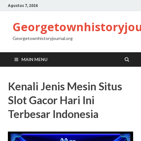
Agustus 7, 2026
Georgetownhistoryjou
Georgetownhistoryjournal.org
MAIN MENU
Kenali Jenis Mesin Situs
Slot Gacor Hari Ini
Terbesar Indonesia