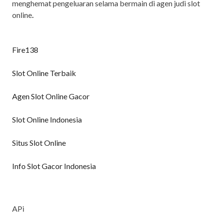
menghemat pengeluaran selama bermain di agen judi slot
online
.
Fire138
Slot Online Terbaik
Agen Slot Online Gacor
Slot Online Indonesia
Situs Slot Online
Info Slot Gacor Indonesia
APi