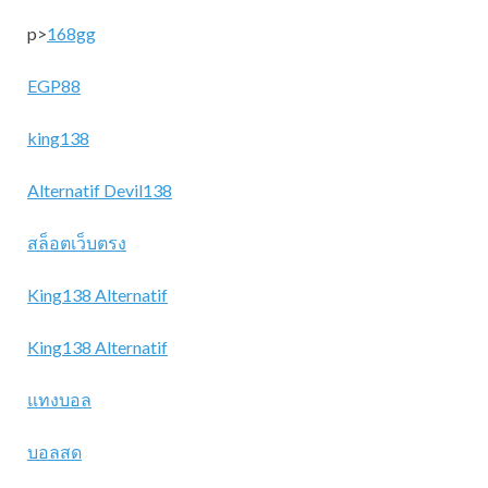
p>
168gg
EGP88
king138
Alternatif Devil138
สล็อตเว็บตรง
King138 Alternatif
King138 Alternatif
แทงบอล
บอลสด