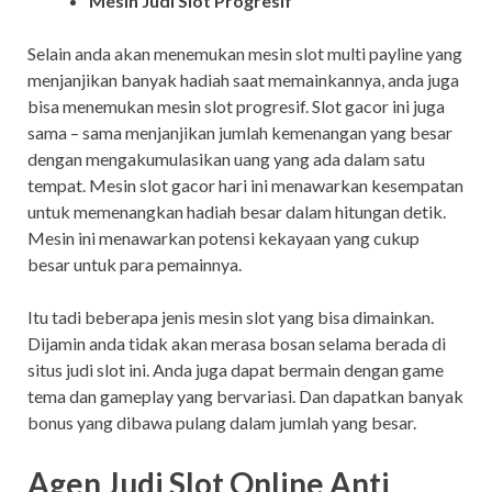
Mesin Judi Slot Progresif
Selain anda akan menemukan mesin slot multi payline yang
menjanjikan banyak hadiah saat memainkannya, anda juga
bisa menemukan mesin slot progresif. Slot gacor ini juga
sama – sama menjanjikan jumlah kemenangan yang besar
dengan mengakumulasikan uang yang ada dalam satu
tempat. Mesin slot gacor hari ini menawarkan kesempatan
untuk memenangkan hadiah besar dalam hitungan detik.
Mesin ini menawarkan potensi kekayaan yang cukup
besar untuk para pemainnya.
Itu tadi beberapa jenis mesin slot yang bisa dimainkan.
Dijamin anda tidak akan merasa bosan selama berada di
situs judi slot ini. Anda juga dapat bermain dengan game
tema dan gameplay yang bervariasi. Dan dapatkan banyak
bonus yang dibawa pulang dalam jumlah yang besar.
Agen Judi Slot Online Anti