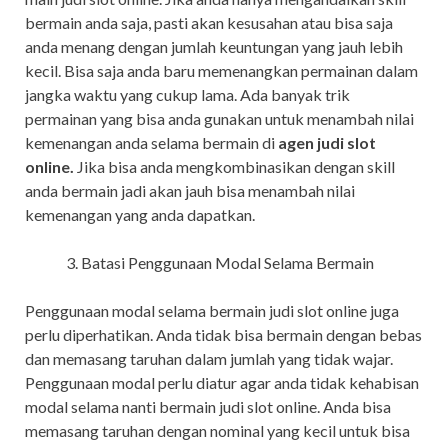
bermain anda saja, pasti akan kesusahan atau bisa saja
anda menang dengan jumlah keuntungan yang jauh lebih
kecil. Bisa saja anda baru memenangkan permainan dalam
jangka waktu yang cukup lama. Ada banyak trik
permainan yang bisa anda gunakan untuk menambah nilai
kemenangan anda selama bermain di
agen judi slot
online.
Jika bisa anda mengkombinasikan dengan skill
anda bermain jadi akan jauh bisa menambah nilai
kemenangan yang anda dapatkan.
Batasi Penggunaan Modal Selama Bermain
Penggunaan modal selama bermain judi slot online juga
perlu diperhatikan. Anda tidak bisa bermain dengan bebas
dan memasang taruhan dalam jumlah yang tidak wajar.
Penggunaan modal perlu diatur agar anda tidak kehabisan
modal selama nanti bermain judi slot online. Anda bisa
memasang taruhan dengan nominal yang kecil untuk bisa