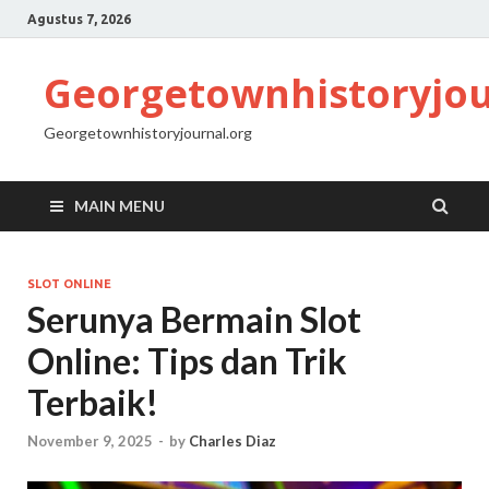
Agustus 7, 2026
Georgetownhistoryjou
Georgetownhistoryjournal.org
MAIN MENU
SLOT ONLINE
Serunya Bermain Slot
Online: Tips dan Trik
Terbaik!
November 9, 2025
-
by
Charles Diaz