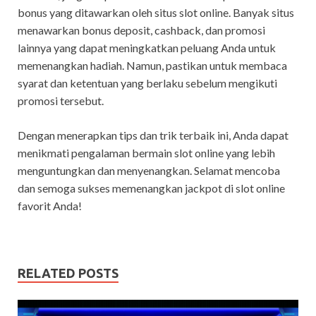
bonus yang ditawarkan oleh situs slot online. Banyak situs
menawarkan bonus deposit, cashback, dan promosi
lainnya yang dapat meningkatkan peluang Anda untuk
memenangkan hadiah. Namun, pastikan untuk membaca
syarat dan ketentuan yang berlaku sebelum mengikuti
promosi tersebut.
Dengan menerapkan tips dan trik terbaik ini, Anda dapat
menikmati pengalaman bermain slot online yang lebih
menguntungkan dan menyenangkan. Selamat mencoba
dan semoga sukses memenangkan jackpot di slot online
favorit Anda!
RELATED POSTS