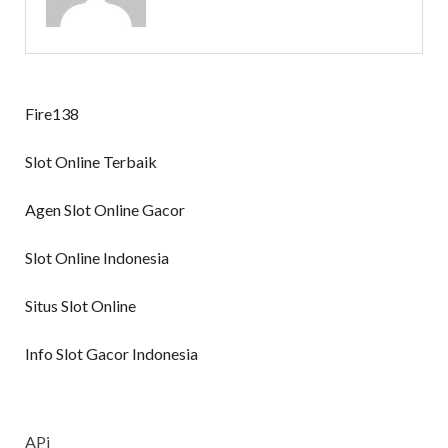
Fire138
Slot Online Terbaik
Agen Slot Online Gacor
Slot Online Indonesia
Situs Slot Online
Info Slot Gacor Indonesia
APi