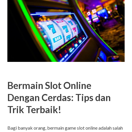
Bermain Slot Online
Dengan Cerdas: Tips dan
Trik Terbaik!
Bagi banyak orang, bermain game slot online adalah salah