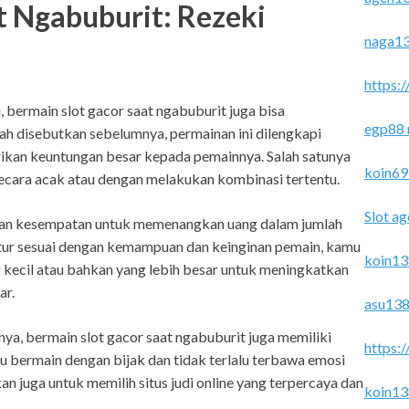
t Ngabuburit: Rezeki
naga1
https:
 bermain slot gacor saat ngabuburit juga bisa
egp88 
ah disebutkan sebelumnya, permainan ini dilengkapi
ikan keuntungan besar kepada pemainnya. Salah satunya
koin69 
secara acak atau dengan melakukan kombinasi tertentu.
Slot a
rikan kesempatan untuk memenangkan uang dalam jumlah
atur sesuai dengan kemampuan dan keinginan pemain, kamu
koin13
 kecil atau bahkan yang lebih besar untuk meningkatkan
ar.
asu138
nya, bermain slot gacor saat ngabuburit juga memiliki
https:
rlu bermain dengan bijak dan tidak terlalu terbawa emosi
an juga untuk memilih situs judi online yang terpercaya dan
koin13