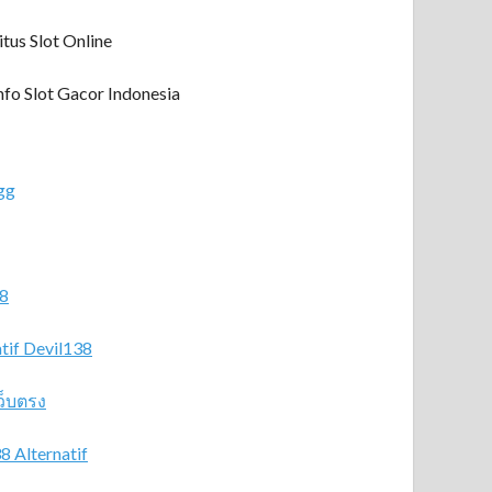
itus Slot Online
nfo Slot Gacor Indonesia
gg
8
tif Devil138
ว็บตรง
8 Alternatif